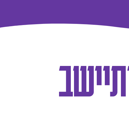
תיישב